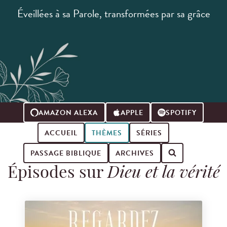
Éveillées à sa Parole, transformées par sa grâce
AMAZON ALEXA
APPLE
SPOTIFY
ACCUEIL
THÈMES
SÉRIES
PASSAGE BIBLIQUE
ARCHIVES
Épisodes sur
Dieu et la vérité
Search for podcast episodes