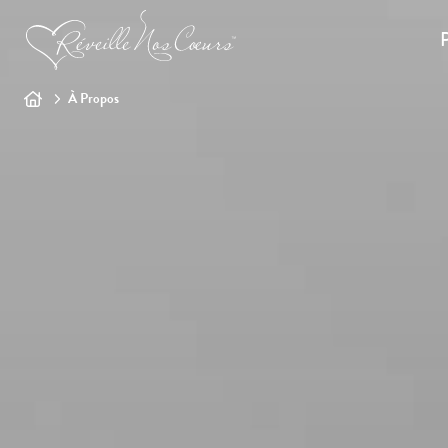
P
À Propos