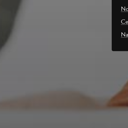
No
Ce
Na