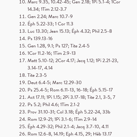
Marc 9.35, 10.42-45; Gen 2.18; 1Pi 5.1-4; 1Cor
14.34; 1Tim 2.12-3.7
Gen 2.24; Marc 10.7-9
Éph 5.22-33; 1 Cor 11.3
Luc 13.30; Jean 15.13; Éph 4.32; Phil 2.5-8
Ps 139.13-16
Gen 1.28, 9.1; Ps 127; Tite 2.4-5
1Cor 11.2-16; 1Tim 2.9-13
Matt 5.10-12; 2Cor 4.17; Jacq 1.12; 1Pi 2.21-23,
3.14-17, 4.14
Tite 2.3-5
Deut 6.4-5; Marc 12.29-30
Ps 25.4-5; Rom 6.11-13, 16-18; Éph 5.15-17
Act 17.11; 1Pi 1.15; 2Pi 3.17-18; Tite 2.1, 3-5, 7
Ps 5.2; Phil 4.6; 1Tim 2.1-2
Prov 31.10-31; Col 3.18; Éph 5.22-24, 33b
Rom 12.9-21; 1Pi 3.1-6; 1Tim 2.9-14
Éph 4.29-32; Phil 2.1-4; Jacq 3.7-10, 4.11
Rom 12.6-8, 14.19; Eph 4.15, 29; Héb 13.17