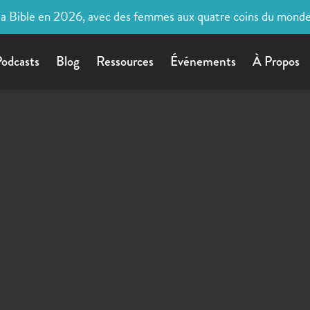
la Bible en 2026, avec des femmes aux quatre coins du mond
odcasts
Blog
Ressources
Événements
À Propos