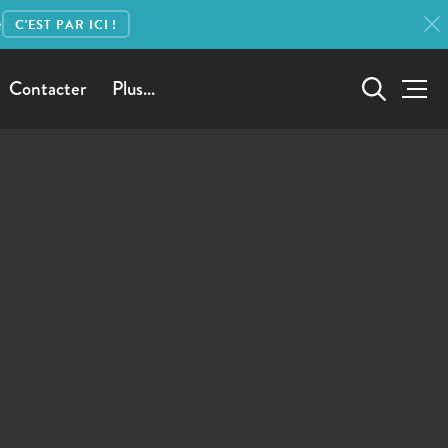
e
C'EST PAR ICI !
Contacter
Plus...