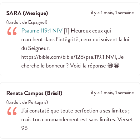
SARA
(
Mexique
)
il y a 1 mois, 1 semaine
(
traduit de
Espagnol
)
Psaume 119:1 NIV
[1] Heureux ceux qui
marchent dans l’intégrité, ceux qui suivent la loi
du Seigneur.
https://bible.com/bible/128/psa.119.1.NVI, Je
cherche le bonheur ? Voici la réponse 😄😁
Renata Campos
(
Brésil
)
il y a 1 mois, 1 semaine
(
traduit de
Portugais
)
J'ai constaté que toute perfection a ses limites ;
mais ton commandement est sans limites. Verset
96