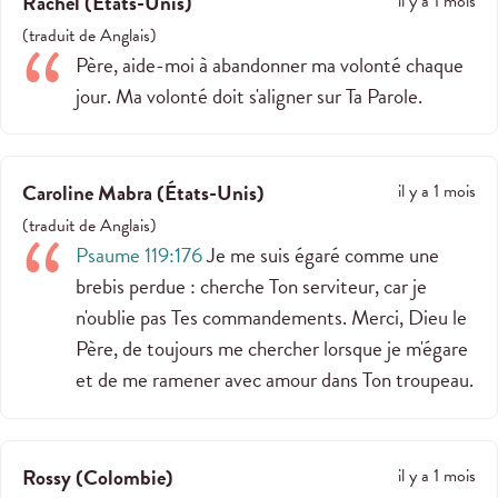
Rachel
(
États-Unis
)
il y a 1 mois
(
traduit de
Anglais
)
Père, aide-moi à abandonner ma volonté chaque
jour. Ma volonté doit s'aligner sur Ta Parole.
Caroline Mabra
(
États-Unis
)
il y a 1 mois
(
traduit de
Anglais
)
Psaume 119:176
Je me suis égaré comme une
brebis perdue : cherche Ton serviteur, car je
n'oublie pas Tes commandements. Merci, Dieu le
Père, de toujours me chercher lorsque je m'égare
et de me ramener avec amour dans Ton troupeau.
Rossy
(
Colombie
)
il y a 1 mois