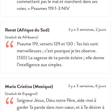
commettent pas le mal et marchent dans ses
voies. » ‭‭Psaumes‬ ‭119‬:‭1‬-‭3‬ ‭NIV‬‬
Renet
(
Afrique du Sud
)
il y a 3 semaines, 2 jours
(
traduit de
Afrikaans
)
Psaume 119
, versets 129 et 130 : Tes lois sont
merveilleuses ; c’est pourquoi je les observe.
(130) La sagesse de ta parole éclaire ; elle donne
l’intelligence aux simples.
María Cristina
(
Mexique
)
il y a 3 semaines, 6 jours
(
traduit de
Espagnol
)
Seigneur Jésus, Dieu notre Père, aide-moi à
garder Ta parole dans mon cœur, et à Te désirer à