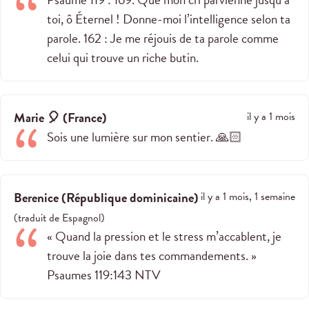
toi, ô Éternel ! Donne-moi l’intelligence selon ta
parole. 162 : Je me réjouis de ta parole comme
celui qui trouve un riche butin.
Marie 🎈
(
France
)
il y a 1 mois
Sois une lumière sur mon sentier. 🙏🏻
Berenice
(
République dominicaine
)
il y a 1 mois, 1 semaine
(
traduit de
Espagnol
)
« Quand la pression et le stress m’accablent, je
trouve la joie dans tes commandements. »
‭‭Psaumes‬ ‭119‬:‭143‬ ‭NTV‬‬