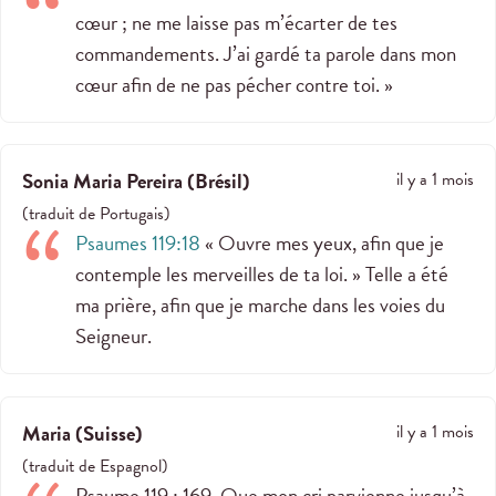
cœur ; ne me laisse pas m’écarter de tes
commandements. J’ai gardé ta parole dans mon
cœur afin de ne pas pécher contre toi. »
Sonia Maria Pereira
(
Brésil
)
il y a 1 mois
(
traduit de
Portugais
)
Psaumes 119:18
« Ouvre mes yeux, afin que je
contemple les merveilles de ta loi. » Telle a été
ma prière, afin que je marche dans les voies du
Seigneur.
Maria
(
Suisse
)
il y a 1 mois
(
traduit de
Espagnol
)
Psaume 119 : 169
. Que mon cri parvienne jusqu’à