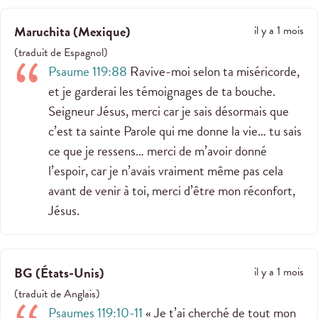
Maruchita
(
Mexique
)
il y a 1 mois
(
traduit de
Espagnol
)
Psaume 119:88
Ravive-moi selon ta miséricorde,
et je garderai les témoignages de ta bouche.
Seigneur Jésus, merci car je sais désormais que
c’est ta sainte Parole qui me donne la vie… tu sais
ce que je ressens… merci de m’avoir donné
l’espoir, car je n’avais vraiment même pas cela
avant de venir à toi, merci d’être mon réconfort,
Jésus.
BG
(
États-Unis
)
il y a 1 mois
(
traduit de
Anglais
)
Psaumes 119:10-11
« Je t’ai cherché de tout mon