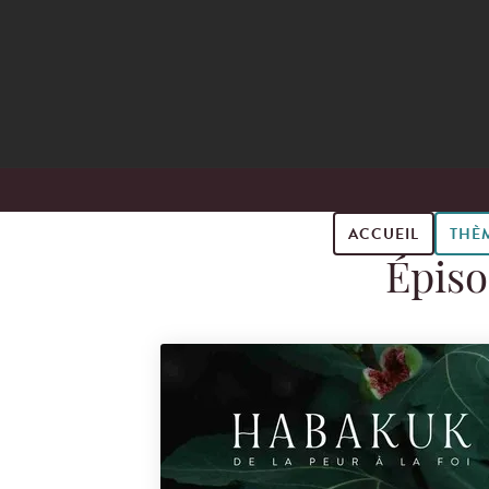
ACCUEIL
THÈ
Épiso
Search for podcast episodes