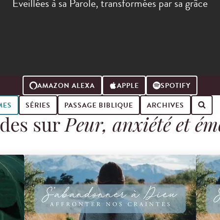
Éveillées à sa Parole, transformées par sa grâce
AMAZON ALEXA
APPLE
SPOTIFY
MES
SÉRIES
PASSAGE BIBLIQUE
ARCHIVES
des sur
Peur, anxiété et ém