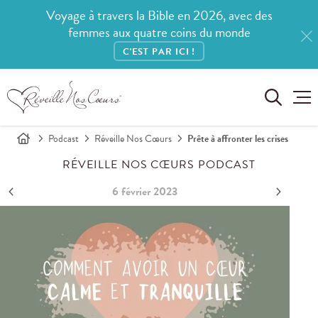
Voyage à travers la Bible en 2026, avec des
femmes aux quatre coins du monde
C'EST PAR ICI !
Podcast
Réveille Nos Cœurs
Prête à affronter les crises
RÉVEILLE NOS CŒURS PODCAST
6 février 2023