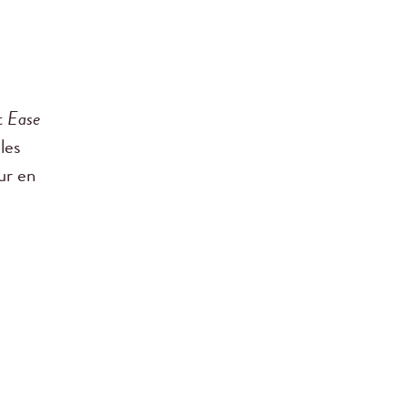
t
Ease
les
ur en