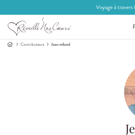
Voyage à travers 
P
Contributeurs
Jean wilund
J