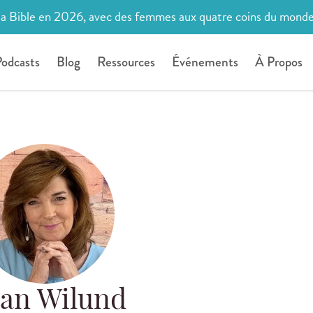
la Bible en 2026, avec des femmes aux quatre coins du mond
odcasts
Blog
Ressources
Événements
À Propos
ean Wilund