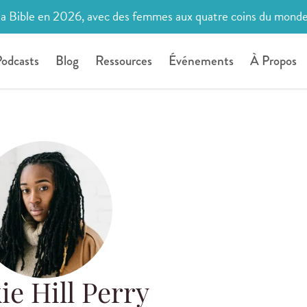
la Bible en 2026, avec des femmes aux quatre coins du mond
odcasts
Blog
Ressources
Événements
À Propos
ie Hill Perry