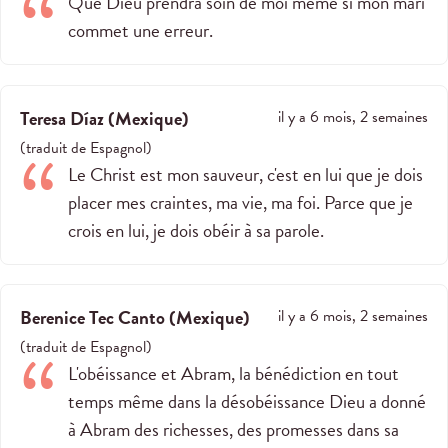
Que Dieu prendra soin de moi même si mon mari
commet une erreur.
Teresa Díaz
(
Mexique
)
il y a 6 mois, 2 semaines
(
traduit de
Espagnol
)
Le Christ est mon sauveur, c'est en lui que je dois
placer mes craintes, ma vie, ma foi. Parce que je
crois en lui, je dois obéir à sa parole.
Berenice Tec Canto
(
Mexique
)
il y a 6 mois, 2 semaines
(
traduit de
Espagnol
)
L'obéissance et Abram, la bénédiction en tout
temps même dans la désobéissance Dieu a donné
à Abram des richesses, des promesses dans sa