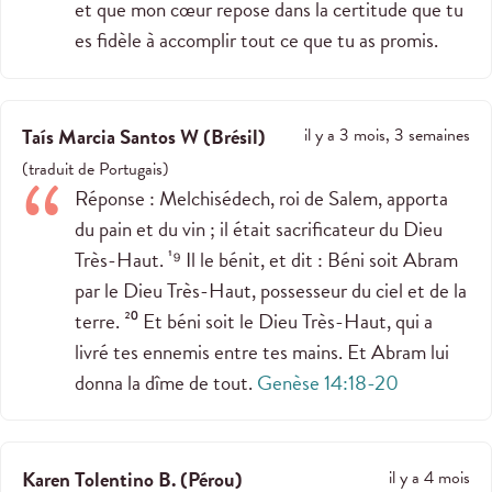
et que mon cœur repose dans la certitude que tu
es fidèle à accomplir tout ce que tu as promis.
Taís Marcia Santos W
(
Brésil
)
il y a 3 mois, 3 semaines
(
traduit de
Portugais
)
Réponse : Melchisédech, roi de Salem, apporta
du pain et du vin ; il était sacrificateur du Dieu
Très-Haut. ¹⁹ Il le bénit, et dit : Béni soit Abram
par le Dieu Très-Haut, possesseur du ciel et de la
terre. ²⁰ Et béni soit le Dieu Très-Haut, qui a
livré tes ennemis entre tes mains. Et Abram lui
donna la dîme de tout.
Genèse 14:18-20
Karen Tolentino B.
(
Pérou
)
il y a 4 mois