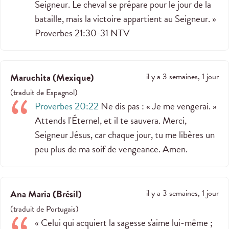
Seigneur. Le cheval se prépare pour le jour de la
bataille, mais la victoire appartient au Seigneur. »
‭‭Proverbes‬ ‭21‬:‭30‬-‭31‬ ‭NTV‬‬
Maruchita
(
Mexique
)
il y a 3 semaines, 1 jour
(
traduit de
Espagnol
)
Proverbes 20:22
Ne dis pas : « Je me vengerai. »
Attends l'Éternel, et il te sauvera. Merci,
Seigneur Jésus, car chaque jour, tu me libères un
peu plus de ma soif de vengeance. Amen.
Ana Maria
(
Brésil
)
il y a 3 semaines, 1 jour
(
traduit de
Portugais
)
« Celui qui acquiert la sagesse s'aime lui-même ;