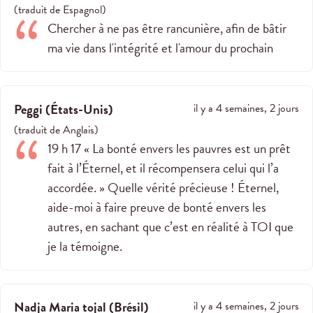
(
traduit de
Espagnol
)
Chercher à ne pas être rancunière, afin de bâtir
ma vie dans l'intégrité et l'amour du prochain
Peggi
(
États-Unis
)
il y a 4 semaines, 2 jours
(
traduit de
Anglais
)
19 h 17 « La bonté envers les pauvres est un prêt
fait à l’Éternel, et il récompensera celui qui l’a
accordée. » Quelle vérité précieuse ! Éternel,
aide-moi à faire preuve de bonté envers les
autres, en sachant que c’est en réalité à TOI que
je la témoigne.
Nadja Maria tojal
(
Brésil
)
il y a 4 semaines, 2 jours