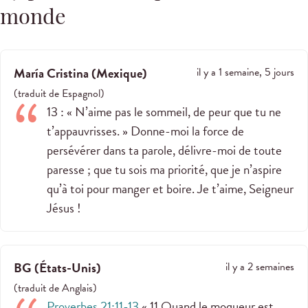
monde
María Cristina
(
Mexique
)
il y a 1 semaine, 5 jours
(
traduit de
Espagnol
)
13 : « N’aime pas le sommeil, de peur que tu ne
t’appauvrisses. » Donne-moi la force de
persévérer dans ta parole, délivre-moi de toute
paresse ; que tu sois ma priorité, que je n’aspire
qu’à toi pour manger et boire. Je t’aime, Seigneur
Jésus !
BG
(
États-Unis
)
il y a 2 semaines
(
traduit de
Anglais
)
Proverbes 21:11-13
« 11 Quand le moqueur est