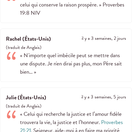
celui qui conserve la raison prospère. » ‭‭Proverbes‬
‭19‬:‭8‬ ‭NIV‬‬
Rachel
(
États-Unis
)
il y a 3 semaines, 2 jours
(
traduit de
Anglais
)
« N'importe quel imbécile peut se mettre dans
une dispute. Je n'en dirai pas plus, mon Père sait
bien… »
Julie
(
États-Unis
)
il y a 3 semaines, 5 jours
(
traduit de
Anglais
)
« Celui qui recherche la justice et l’amour fidèle
trouvera la vie, la justice et l’honneur.
Proverbes
21:21
. Seigneur, aide-moi à en faire ma priorité