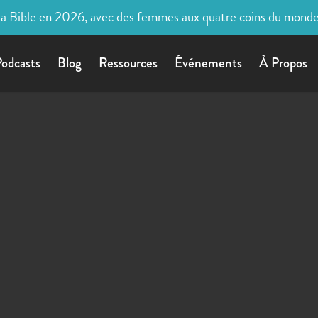
la Bible en 2026, avec des femmes aux quatre coins du mond
odcasts
Blog
Ressources
Événements
À Propos