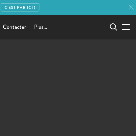
e
C'EST PAR ICI !
Contacter
Plus...