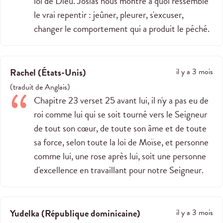
loi de Dieu. Josias nous montre à quoi ressemble
le vrai repentir : jeûner, pleurer, s'excuser,
changer le comportement qui a produit le péché.
Rachel
(
États-Unis
)
il y a 3 mois
(
traduit de
Anglais
)
Chapitre 23 verset 25 avant lui, il n'y a pas eu de
roi comme lui qui se soit tourné vers le Seigneur
de tout son cœur, de toute son âme et de toute
sa force, selon toute la loi de Moïse, et personne
comme lui, une rose après lui, soit une personne
d'excellence en travaillant pour notre Seigneur.
Yudelka
(
République dominicaine
)
il y a 3 mois