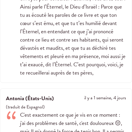
Ainsi parle l’Éternel, le Dieu d’Israël : Parce que
tu as écouté les paroles de ce livre et que ton
cœur s’est ému, et que tu t’es humilié devant
l’Éternel, en entendant ce que j’ai prononcé
contre ce lieu et contre ses habitants, qui seront
dévastés et maudits, et que tu as déchiré tes
vêtements et pleuré en ma présence, moi aussi je
t’ai exaucé, dit l’Éternel. C’est pourquoi, voici, je
te recueillerai auprès de tes pères,
Antonia
(
États-Unis
)
il y a 1 semaine, 4 jours
(
traduit de
Espagnol
)
C'est exactement ce que je vis en ce moment :
j'ai des problèmes de santé, c'est douloureux 😔,
mais Il m'a donné la force de tenir bon. Il a permis