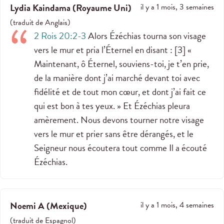
Lydia Kaindama
(
Royaume Uni
)
il y a 1 mois, 3 semaines
(
traduit de
Anglais
)
2 Rois 20:2-3
Alors Ézéchias tourna son visage
vers le mur et pria l’Éternel en disant : [3] «
Maintenant, ô Éternel, souviens-toi, je t’en prie,
de la manière dont j’ai marché devant toi avec
fidélité et de tout mon cœur, et dont j’ai fait ce
qui est bon à tes yeux. » Et Ézéchias pleura
amèrement. Nous devons tourner notre visage
vers le mur et prier sans être dérangés, et le
Seigneur nous écoutera tout comme Il a écouté
Ézéchias.
Noemi A
(
Mexique
)
il y a 1 mois, 4 semaines
(
traduit de
Espagnol
)