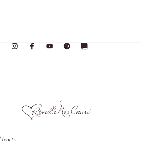
Hearts
.