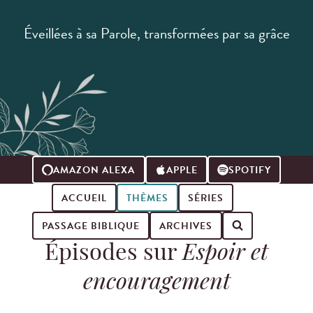
Éveillées à sa Parole, transformées par sa grâce
AMAZON ALEXA
APPLE
SPOTIFY
ACCUEIL
THÈMES
SÉRIES
PASSAGE BIBLIQUE
ARCHIVES
Épisodes sur
Espoir et
Search for podcast episodes
encouragement