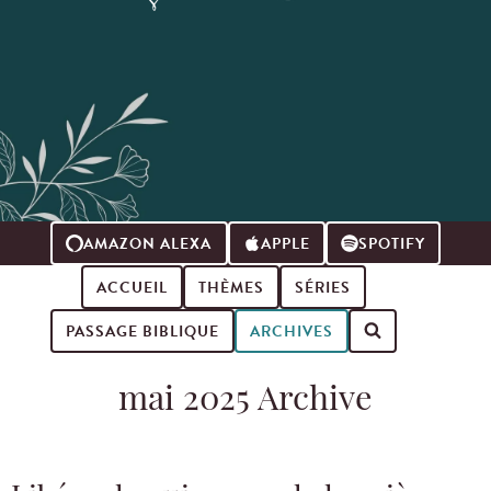
AMAZON ALEXA
APPLE
SPOTIFY
ACCUEIL
THÈMES
SÉRIES
PASSAGE BIBLIQUE
ARCHIVES
Search for podcast episodes
mai 2025 Archive