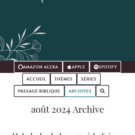
AMAZON ALEXA
APPLE
SPOTIFY
ACCUEIL
THÈMES
SÉRIES
PASSAGE BIBLIQUE
ARCHIVES
Search for podcast episodes
août 2024 Archive