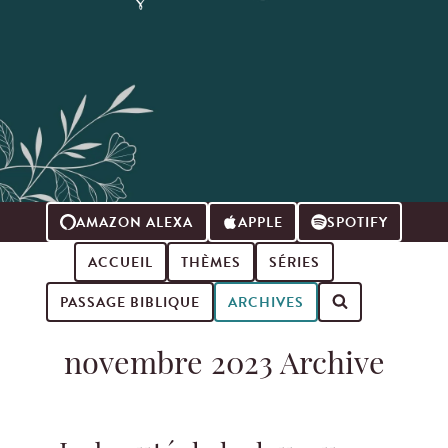
AMAZON ALEXA
APPLE
SPOTIFY
ACCUEIL
THÈMES
SÉRIES
PASSAGE BIBLIQUE
ARCHIVES
Search for podcast episodes
novembre 2023 Archive