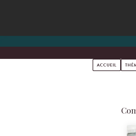
ACCUEIL
THÈ
Search for podcast episodes
Com