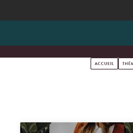
ACCUEIL
THÈ
Search for podcast episodes