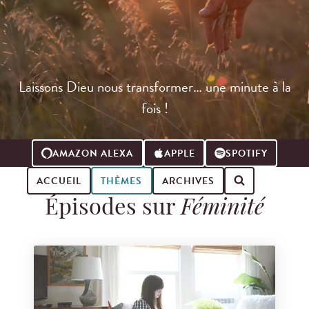
Laissons Dieu nous transformer… une minute à la
fois !
AMAZON ALEXA
APPLE
SPOTIFY
ACCUEIL
THÈMES
ARCHIVES
Épisodes sur
Féminité
Search for podcast episodes