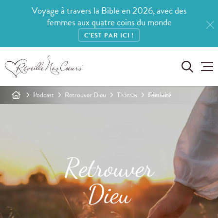
Voyage à travers la Bible en 2026, avec des
femmes aux quatre coins du monde
C'EST PAR ICI !
Podcast
Retrouver Dieu
Thèmes
Féminité