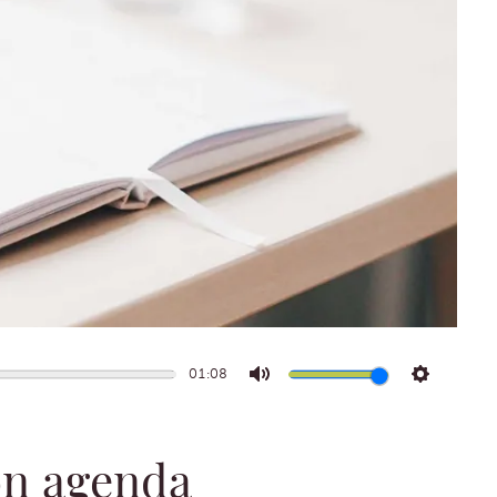
01:08
Mute
Settings
on agenda