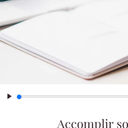
Play
Accomplir s