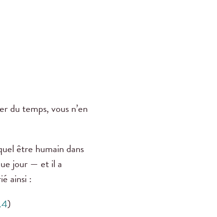
ner du temps, vous n’en
quel être humain dans
ue jour — et il a
é ainsi :
.4
)