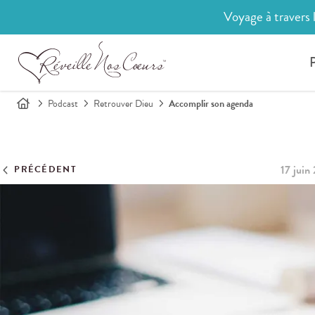
Voyage à travers 
P
Podcast
Retrouver Dieu
Accomplir son agenda
17 juin
PRÉCÉDENT