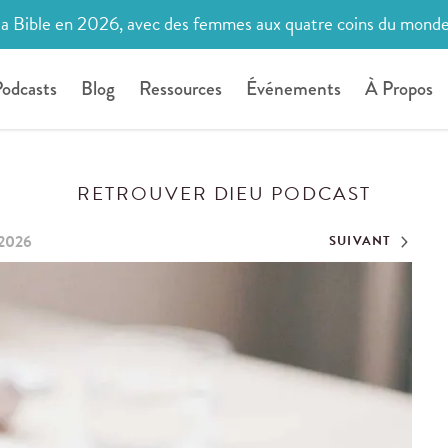
la Bible en 2026, avec des femmes aux quatre coins du mond
odcasts
Blog
Ressources
Événements
À Propos
RETROUVER DIEU PODCAST
 2026
SUIVANT