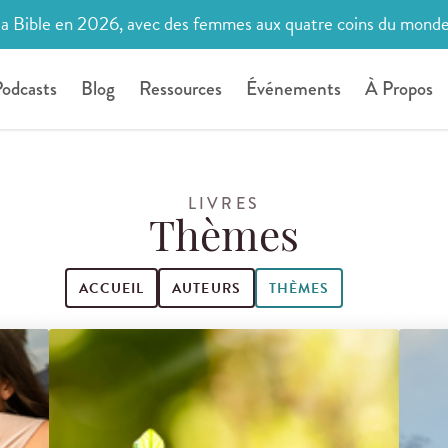
la Bible en 2026, avec des femmes aux quatre coins du mond
odcasts
Blog
Ressources
Événements
À Propos
LIVRES
Thèmes
ACCUEIL
AUTEURS
THÈMES