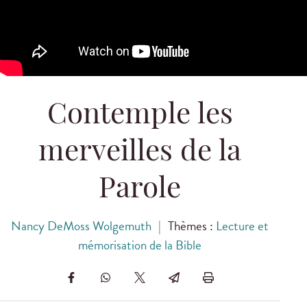
Contemple les
merveilles de la
Parole
Nancy DeMoss Wolgemuth
|
Thèmes :
Lecture et
mémorisation de la Bible