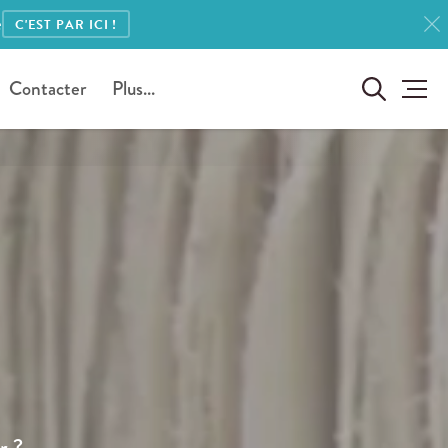
e
C'EST PAR ICI !
Contacter
Plus...
r ?