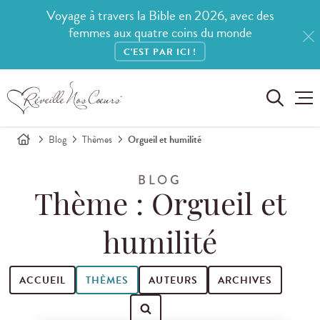
Voyage à travers la Bible en 2026, avec des
femmes aux quatre coins du monde
C'EST PAR ICI !
Blog
Thèmes
Orgueil et humilité
BLOG
Thème : Orgueil et
humilité
ACCUEIL
THÈMES
AUTEURS
ARCHIVES